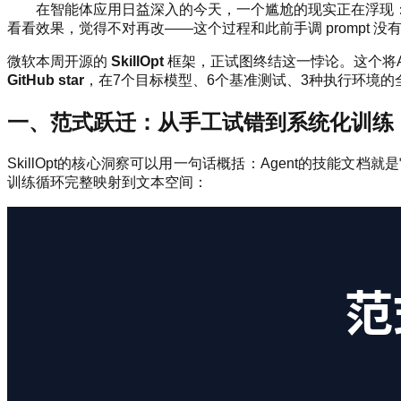
优化
在智能体应用日益深入的今天，一个尴尬的现实正在浮现
看看效果，觉得不对再改——这个过程和此前手调 prompt
微软本周开源的
SkillOpt
框架，正试图终结这一悖论。这个将A
GitHub star
，在7个目标模型、6个基准测试、3种执行环境的
一、范式跃迁：从手工试错到系统化训练
SkillOpt的核心洞察可以用一句话概括：Agent的技
训练循环完整映射到文本空间：