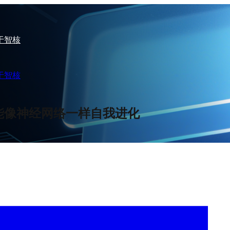
于智核
于智核
ent技能像神经网络一样自我进化